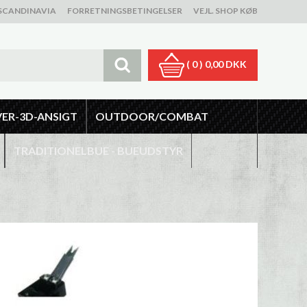
SCANDINAVIA
FORRETNINGSBETINGELSER
VEJL. SHOP KØB
( 0 )
0,00 DKK
VER-3D-ANSIGT
OUTDOOR/COMBAT
TRADITIONELBUE - BUEUDSTYR