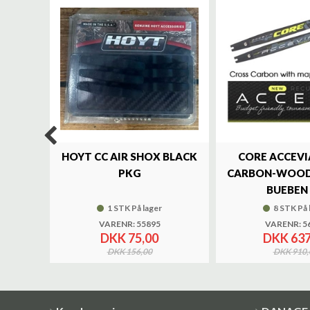
%
LUXE
HOYT CC AIR SHOX BLACK
CORE ACCEVI
UND
PKG
CARBON-WOOD
BUEBEN 
1 STK På lager
8 STK På 
VARENR: 55895
VARENR: 5
DKK 75,00
DKK 637
DKK 156,00
DKK 910,