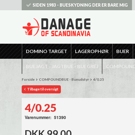
SIDEN 1983 - BUESKYDNING DER ER BARE MIG
DOMINO TARGET
LAGEROPHØR
BUER
BUEJAGT - JAGTBUE - BUEGREJ
COMPOUNDB
Forside
COMPOUNDBUE - Bueudstyr
4/0.25
Tilbage til oversigt
4/0.25
Varenummer: 51390
DKK 99,00