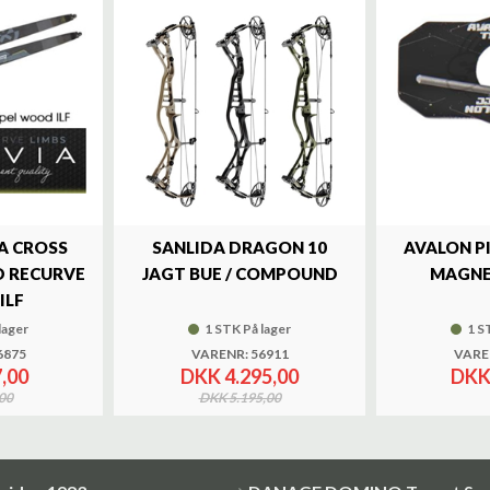
A CROSS
SANLIDA DRAGON 10
AVALON P
 RECURVE
JAGT BUE / COMPOUND
MAGNE
ILF
lager
1 STK På lager
1 S
6875
VARENR: 56911
VARE
,00
DKK 4.295,00
DKK
00
DKK 5.195,00