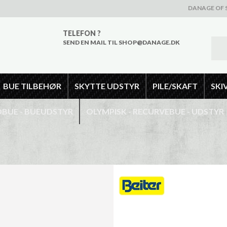
DANAGE OF 
TELEFON ?
SEND EN MAIL TIL SHOP@DANAGE.DK
BUE TILBEHØR
SKYTTE UDSTYR
PILE/SKAFT
SKI
UE - BUEUDSTYR
OLYMPISK - RECURVEBUE - UDSTYR