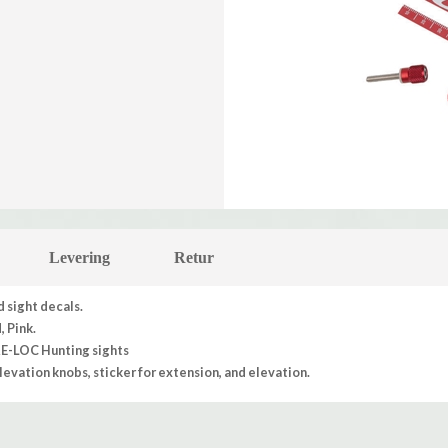
Levering
Retur
 sight decals.
, Pink.
RE-LOC Hunting sights
evation knobs, sticker for extension, and elevation.