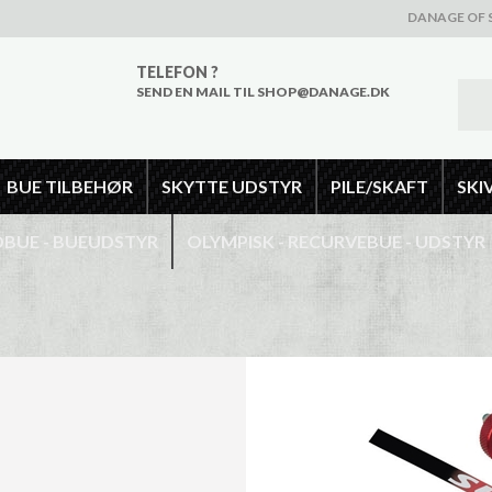
DANAGE OF 
TELEFON ?
SEND EN MAIL TIL SHOP@DANAGE.DK
BUE TILBEHØR
SKYTTE UDSTYR
PILE/SKAFT
SKI
UE - BUEUDSTYR
OLYMPISK - RECURVEBUE - UDSTYR