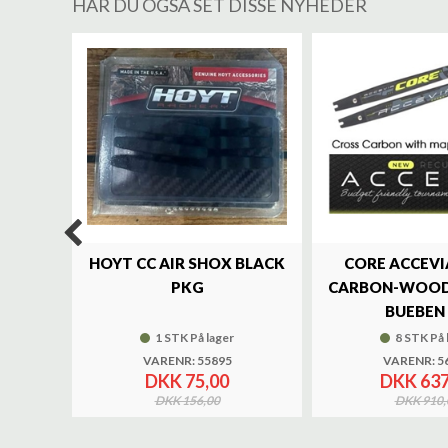
HAR DU OGSÅ SET DISSE NYHEDER
%
LUXE
HOYT CC AIR SHOX BLACK
CORE ACCEVI
UND
PKG
CARBON-WOOD
BUEBEN 
1 STK På lager
8 STK På 
VARENR: 55895
VARENR: 5
DKK 75,00
DKK 637
DKK 156,00
DKK 910,