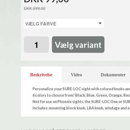
DKK 399,00
Vælg variant
Beskrivelse
Video
Dokumenter
Personalize your SURE-LOC sight with colored knobs and
6 colors to choose from! Black, Blue, Green, Orange, Red
Not for use on Phoenix sights, the SURE-LOC One or SU
Includes: mounting block knob, LBA knob, windage and el