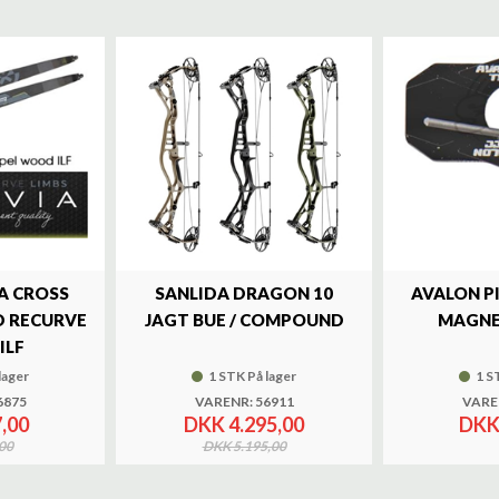
A CROSS
SANLIDA DRAGON 10
AVALON P
 RECURVE
JAGT BUE / COMPOUND
MAGNE
ILF
lager
1 STK På lager
1 S
6875
VARENR: 56911
VARE
,00
DKK 4.295,00
DKK
00
DKK 5.195,00