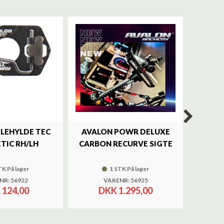
ILEHYLDE TEC
AVALON POWR DELUXE
SKY
TIC RH/LH
CARBON RECURVE SIGTE
BRASS 
TK På lager
1 STK På lager
NR: 56922
VARENR: 56925
 124,00
DKK 1.295,00