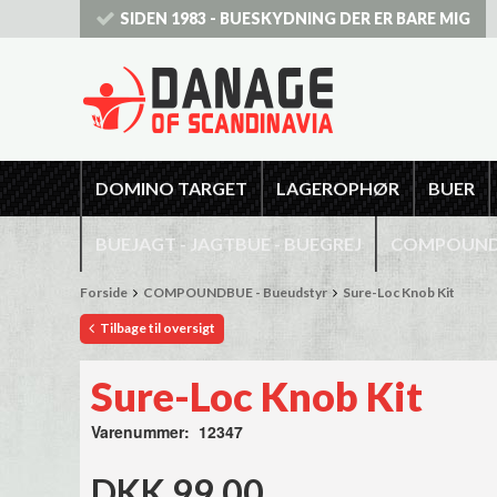
SIDEN 1983 - BUESKYDNING DER ER BARE MIG
DOMINO TARGET
LAGEROPHØR
BUER
BUEJAGT - JAGTBUE - BUEGREJ
COMPOUNDB
Forside
COMPOUNDBUE - Bueudstyr
Sure-Loc Knob Kit
Tilbage til oversigt
Sure-Loc Knob Kit
Varenummer: 12347
DKK 99,00