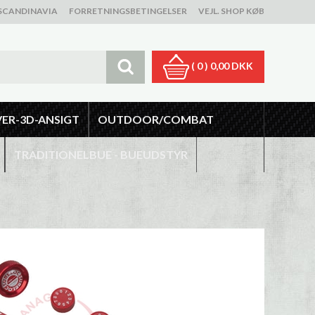
SCANDINAVIA
FORRETNINGSBETINGELSER
VEJL. SHOP KØB
( 0 )
0,00 DKK
VER-3D-ANSIGT
OUTDOOR/COMBAT
TRADITIONELBUE - BUEUDSTYR