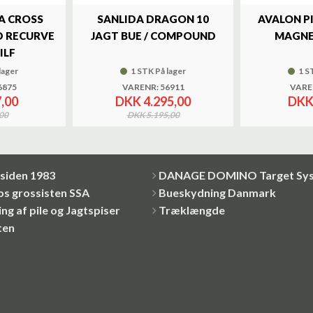
A CROSS
SANLIDA DRAGON 10
AVALON P
 RECURVE
JAGT BUE / COMPOUND
MAGNE
ILF
lager
1 STK På lager
1 S
6875
VARENR: 56911
VARE
,00
DKK 4.295,00
DKK
00
DKK 5.195,00
siden 1983
DANAGE DOMINO Target Sy
os grossisten SSA
Bueskydning Danmark
ng af pile og Jagtspiser
Træklængde
ten