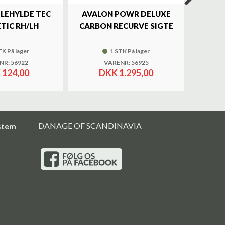
ILEHYLDE TEC
AVALON POWR DELUXE
SKY
TIC RH/LH
CARBON RECURVE SIGTE
BRASS 
TK På lager
1 STK På lager
NR: 56922
VARENR: 56925
 124,00
DKK 1.295,00
DANAGE OF SCANDINAVIA
stem