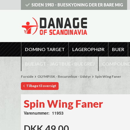
SIDEN 1983 - BUESKYDNING DER ER BARE MIG
DOMINO TARGET
LAGEROPHØR
BUER
BUEJAGT - JAGTBUE - BUEGREJ
COMPOUNDB
Forside
OLYMPISK - Recurvebue - Udstyr
Spin Wing Faner
Tilbage til oversigt
Spin Wing Faner
Varenummer: 11953
DKK 49,00