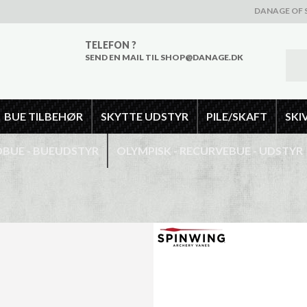
DANAGE OF 
TELEFON ?
SEND EN MAIL TIL SHOP@DANAGE.DK
BUE TILBEHØR
SKYTTE UDSTYR
PILE/SKAFT
SKI
UE - BUEUDSTYR
OLYMPISK - RECURVEBUE - UDSTYR