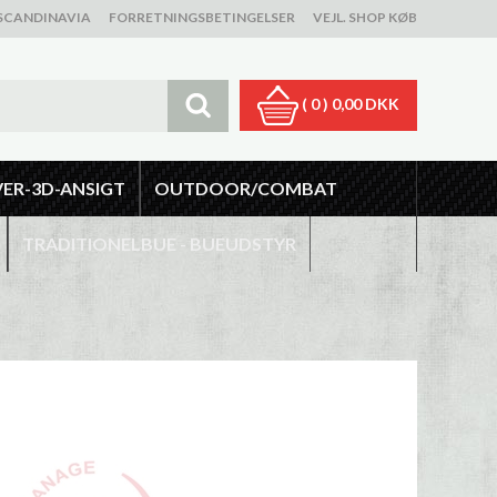
SCANDINAVIA
FORRETNINGSBETINGELSER
VEJL. SHOP KØB
( 0 )
0,00 DKK
VER-3D-ANSIGT
OUTDOOR/COMBAT
TRADITIONELBUE - BUEUDSTYR