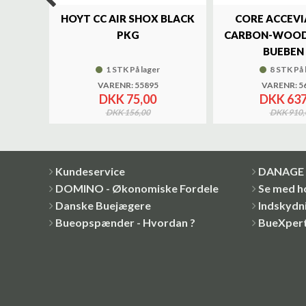
LUXE
HOYT CC AIR SHOX BLACK
CORE ACCEVI
UND
PKG
CARBON-WOOD
BUEBEN 
1 STK På lager
8 STK På 
VARENR: 55895
VARENR: 5
DKK 75,00
DKK 637
DKK 156,00
DKK 910,
Kundeservice
DANAGE 
DOMINO - Økonomiske Fordele
Se med h
Danske Buejægere
Indskydni
Bueopspænder - Hvordan ?
BueXper