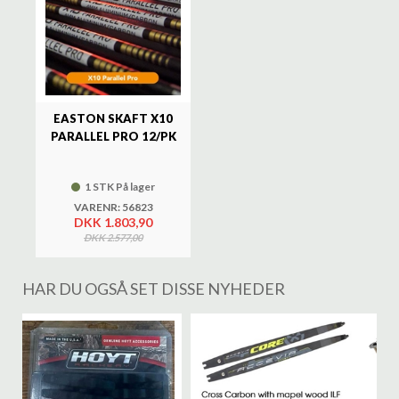
EASTON SKAFT X10
PARALLEL PRO 12/PK
1 STK På lager
VARENR: 56823
DKK 1.803,90
DKK 2.577,00
HAR DU OGSÅ SET DISSE NYHEDER
%