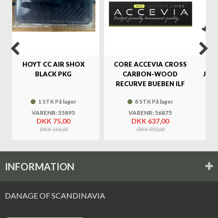
HOYT CC AIR SHOX
CORE ACCEVIA CROSS
SA
BLACK PKG
CARBON-WOOD
JAG
RECURVE BUEBEN ILF
1 STK På lager
8 STK På lager
VARENR: 55895
VARENR: 56875
DKK 75,00
DKK 637,00
DKK 156,00
DKK 910,00
INFORMATION
DANAGE OF SCANDINAVIA